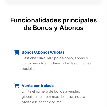
Funcionalidades principales
de Bonos y Abonos
Bonos/Abonos/Cuotas
Gestiona cualquier tipo de bono, abono o
cuota periódica. Incluye todas las opciones
posibles.
Venta controlada
Limita el número de bonos a vender,
globalmente o por usuario, ajustando la
oferta a la capacidad real.