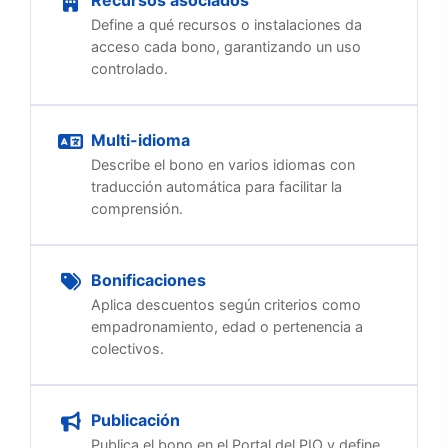
Define a qué recursos o instalaciones da
acceso cada bono, garantizando un uso
controlado.
Multi-idioma
Describe el bono en varios idiomas con
traducción automática para facilitar la
comprensión.
Bonificaciones
Aplica descuentos según criterios como
empadronamiento, edad o pertenencia a
colectivos.
Publicación
Publica el bono en el Portal del PIO y define