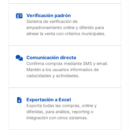
Verificación padrón
Sistema de verificación de
empadronamiento online y diferido para
alinear la venta con criterios municipales.
Comunicación directa
Confirma compras mediante SMS y email.
Mantén a los usuarios informados de
caducidades y actividades.
Exportación a Excel
Exporta todas las compras, online y
diferidas, para análisis, reporting o
integración con otros sistemas.