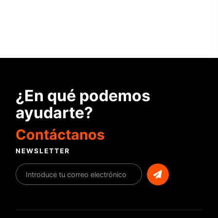
¿En qué podemos
ayudarte?
Contáctanos
NEWSLETTER
Enviar