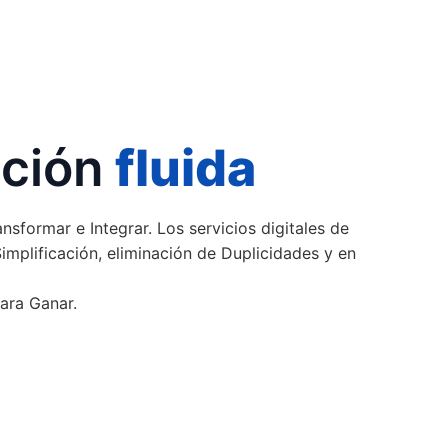
ación
fluida
ransformar e Integrar. Los servicios digitales de
Simplificación, eliminación de Duplicidades y en
ara Ganar.