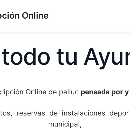
pción Online
a todo tu Ay
cripción Online de palluc
pensada por y
tos, reservas de instalaciones depor
municipal,