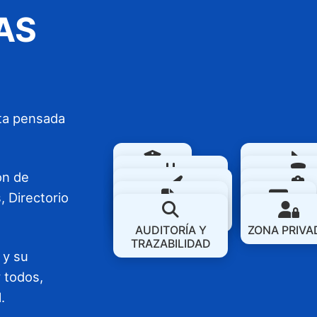
AS
ta pensada
Única, completa y
Interfaz cla
polivalente para
Integración con
Siempre dispo
directa. Pe
ón de
PARA TODO
INTUITIVA Y
Aplicaremos tus
todo: Ingresos,
todo el
Siempre activ
Todos los ti
para todo ti
INTEGRACIÓN
ALTA
normas estéticas e
Crea y parametriza
Pagos, Padrón,
Ayuntamiento
complicaci
Integración
inscripcio
público
, Directorio
PERSONALIZACIÓN
INSCRIPCI
TOTAL
DISPONIBI
imagen corporativa
cualquier bono a tu
Registro de quién
App...
Compatibilida
Entorno ava
plataforma
BONOS Y
PAGOS 360
TOTAL
360
hizo qué y cuándo
gusto
para la gest
pago segu
AUDITORÍA Y
ZONA PRIVA
ABONOS
la ciudada
TRAZABILIDAD
 y su
y todos,
.