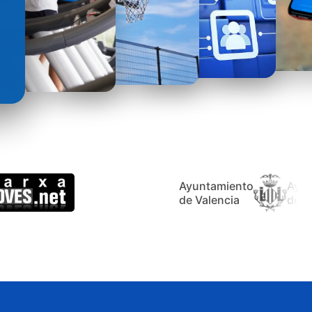
Ayuntamiento
Ayunta
de Valencia
de Mis