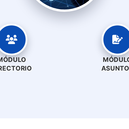
MÓDULO
MÓDUL
RECTORIO
ASUNTO