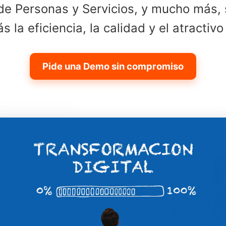
 de Personas y Servicios, y mucho más,
ás la
eficiencia
, la
calidad
y el
atractivo
Pide una Demo sin compromiso