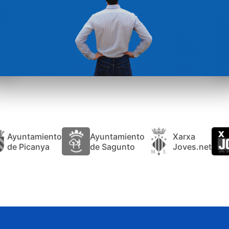
Ayuntamiento
Ayuntamiento
Xarxa
de Picanya
de Sagunto
Joves.net