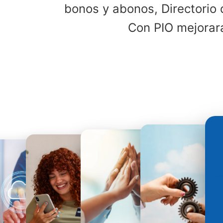
bonos y abonos, Directorio
Con PIO mejorar