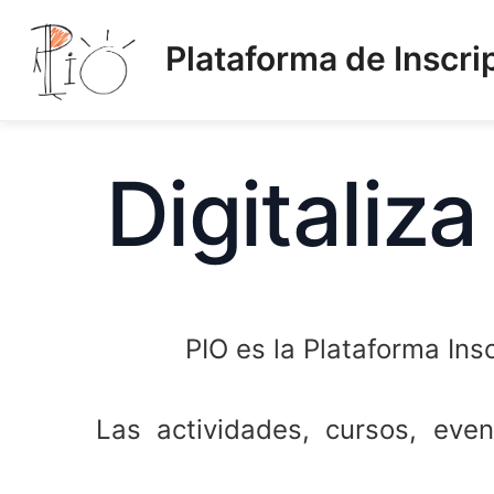
Plataforma de Inscri
Digitaliz
PIO es la Plataforma Ins
Las actividades, cursos, even