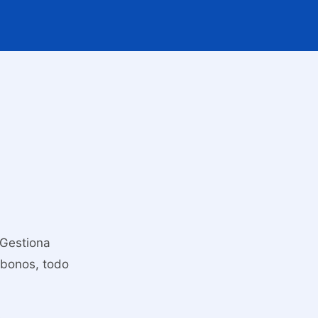
 Gestiona
abonos, todo