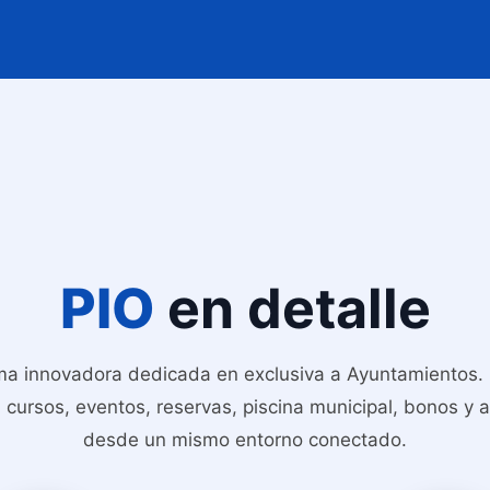
PIO
en detalle
ma innovadora dedicada en exclusiva a Ayuntamientos.
, cursos, eventos, reservas, piscina municipal, bonos y 
desde un mismo entorno conectado.