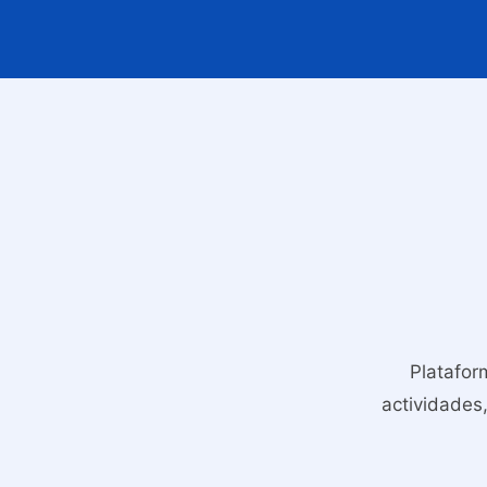
Platafor
actividades