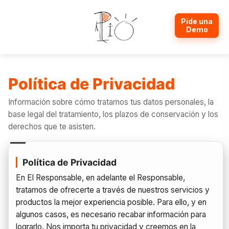
Pide una
Demo
Módulos del PIO
Política de Privacidad
Caracteríscticas Clave
Información sobre cómo tratamos tus datos personales, la
base legal del tratamiento, los plazos de conservación y los
Actividades y Cursos
derechos que te asisten.
Instalaciones y Recursos
Política de Privacidad
En El Responsable, en adelante el Responsable,
tratamos de ofrecerte a través de nuestros servicios y
Bonos y Abonos
productos la mejor experiencia posible. Para ello, y en
algunos casos, es necesario recabar información para
Asuntos
lograrlo. Nos importa tu privacidad y creemos en la