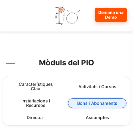
Demana una
Demo
Mòduls del PIO
Característiques Clau
Mòduls del PIO
Activitats i Cursos
Característiques
Activitats i Cursos
Clau
Instal·lacions i Recursos
Instal·lacions i
Bons i Abonaments
Recursos
Bons i Abonaments
Directori
Assumptes
Directori