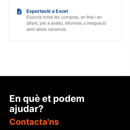
Exportació a Excel
Exporta totes les compres, en línia i en
diferit, per a anàlisi, informes o integració
amb altres sistemes.
En què et podem
ajudar?
Contacta'ns