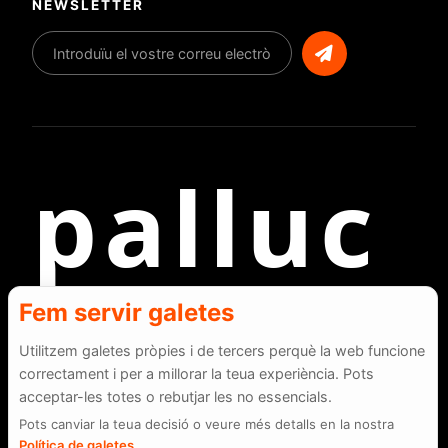
NEWSLETTER
Enviar
palluc
Fem servir galetes
Utilitzem galetes pròpies i de tercers perquè la web funcione
correctament i per a millorar la teua experiència. Pots
Avís Legal
Política de Privacitat
Configuració de Galetes
Política de Seguretat
acceptar-les totes o rebutjar les no essencials.
Pots canviar la teua decisió o veure més detalls en la nostra
Política de galetes
.