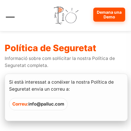
Demana una
Demo
Mòduls del PIO
Política de Seguretat
Característiques Clau
Informació sobre com sol·licitar la nostra Política de
Seguretat completa.
Activitats i Cursos
Si està interessat a conéixer la nostra Política de
Seguretat envia un correu a:
Instal·lacions i Recursos
Correu:
info@palluc.com
Bons i Abonaments
Directori