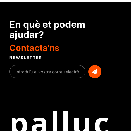
Assumptes
En què et podem
ajudar?
Contacta'ns
NEWSLETTER
Enviar
palluc