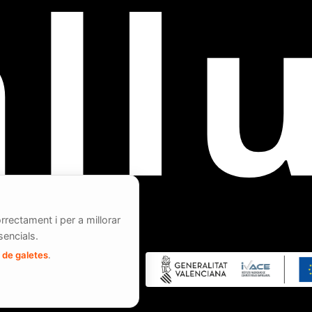
ll
rrectament i per a millorar
sencials.
a de galetes
.
letes
Política de Seguretat