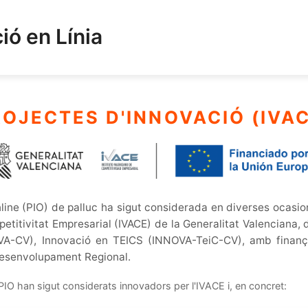
ió en Línia
OJECTES D'INNOVACIÓ (IVA
nline (PIO) de palluc ha sigut considerada en diverses ocasi
mpetitivitat Empresarial (IVACE) de la Generalitat Valenciana, 
A-CV), Innovació en TEICS (INNOVA-TeiC-CV), amb finan
Desenvolupament Regional.
IO han sigut considerats innovadors per l'IVACE i, en concret: