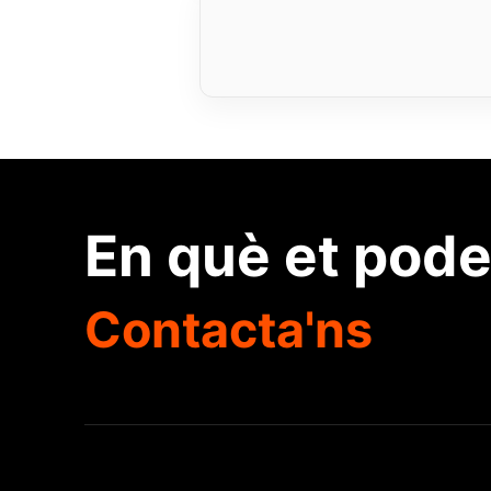
En què et pod
Contacta'ns